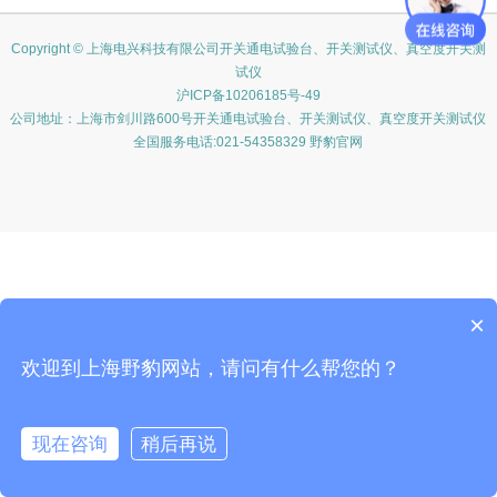
Copyright © 上海电兴科技有限公司开关通电试验台、开关测试仪、真空度开关测
试仪
沪ICP备10206185号-49
公司地址：上海市剑川路600号开关通电试验台、开关测试仪、真空度开关测试仪
全国服务电话:021-54358329 野豹官网
×
欢迎到上海野豹网站，请问有什么帮您的？
现在咨询
稍后再说
在线咨询
客服
电话