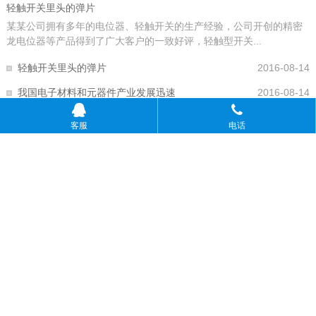
轻触开关里头的弹片
某某公司拥有多年的电位器、轻触开关的生产经验，公司开创的精密
龙电位器等产品得到了广大客户的一致好评，轻触型开关...
轻触开关里头的弹片
2016-08-14
我国电子材料和元器件产业发展迅速
2016-08-14
客服
电话
关注国家新能源政策 中国电子展主打
2016-08-14
高质量的微动开关成就优秀的鼠标
2016-08-14
灭磁开关应具备哪些通用要求
2016-08-14
2012我国电子元器件产业分析
2016-08-14
Copyright © 上海舒佳电气有限公司开关通电试验台、开关测试仪、真空度开关测
试仪
沪ICP备10206185-49号
公司地址：上海市剑川路600号上海交通大学国家大学科技园600号F8 开关通电