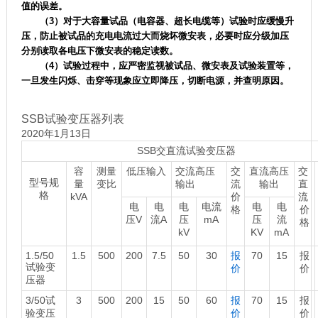
值的误差。
（3）对于大容量试品（电容器、超长电缆等）试验时应缓慢升
压，防止被试品的充电电流过大而烧坏微安表，必要时应分级加压
分别读取各电压下微安表的稳定读数。
（4）试验过程中，应严密监视被试品、微安表及试验装置等，
一旦发生闪烁、击穿等现象应立即降压，切断电源，并查明原因。
SSB试验变压器列表
2020年1月13日
SSB交直流试验变压器
容
测量
低压输入
交流高压
交
直流高压
交
型号规
量
变比
输出
流
输出
直
格
kVA
价
流
电
电
电
电流
电
电
格
价
压V
流A
压
mA
压
流
格
kV
KV
mA
1.5/50
1.5
500
200
7.5
50
30
报
70
15
报
试验变
价
价
压器
3/50试
3
500
200
15
50
60
报
70
15
报
验变压
价
价