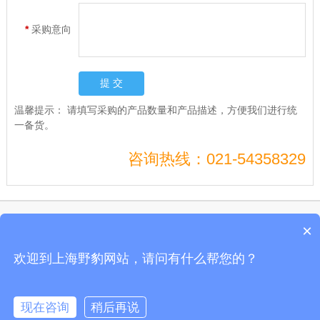
*
采购意向
温馨提示：
请填写采购的产品数量和产品描述，方便我们进行统
一备货。
咨询热线：021-54358329
Copyright © 上海电兴科技有限公司开关通电试验台、开关测试仪、真空度开关测
×
试仪
沪ICP备10206185号-49
欢迎到上海野豹网站，请问有什么帮您的？
公司地址：上海市剑川路600号开关通电试验台、开关测试仪、真空度开关测试仪
全国服务电话:021-54358329 野豹官网
现在咨询
稍后再说